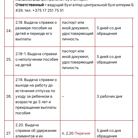
Ответственный –
ведущий бухгалтер центральной бухгалтерии Бук
439. тел. +375 17 251 75 51
2.18. Выдача справки о
паспорт или
размере пособия на
иной документ,
5 дней со дня
24.
б
детей и периоде его
удостоверяющий
обращения
выплаты
личность
паспорт или
2.18-1. Выдача справки
иной документ,
5 дней со дня
25.
о неполучении пособия
б
удостоверяющий
обращения
на детей
личность
2.19. Выдача справки о
выходе на работу до
истечения отпуска по
26.
уходу за ребенком в
–
3 рабочих дня
б
возрасте до 3 лет и
прекращении выплаты
пособия
2.20. Выдача
справки об удержании
5 дней со дня
27.
п. 2.20
Перечня
б
алиментов и их
обращения