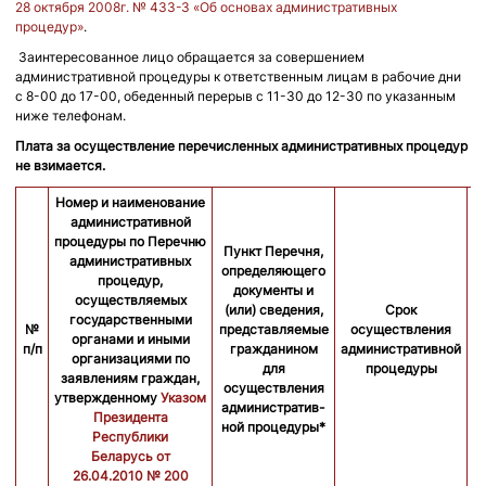
28 октября 2008г. № 433-З «Об основах административных
процедур»
.
Заинтересованное лицо обращается за совершением
административной процедуры к ответственным лицам в рабочие дни
с 8-00 до 17-00, обеденный перерыв с 11-30 до 12-30 по указанным
ниже телефонам.
Плата за осуществление перечисленных административных процедур
не взимается.
Номер и наименование
административной
процедуры по Перечню
Пункт Перечня,
административных
определяющего
процедур,
документы и
осуществляемых
(или) сведения,
Срок
государственными
№
представляемые
осуществления
С
органами и иными
п/п
гражданином
административной
организациями по
для
процедуры
заявлениям граждан,
осуществления
утвержденному
Указом
административ-
Президента
ной процедуры*
Республики
Беларусь
от
26.04.2010 № 200