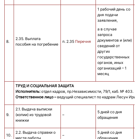
1 рабочий день со
дня подачи
заявления,
а в случае
запроса
2.35. Выплата
документов и (или)
8.
п. 2.35
Перечня
е
пособия на погребение
сведений от
других
государственных
органов, иных
организаций – 1
месяц
ТРУД И СОЦИАЛЬНАЯ ЗАЩИТА
Исполнитель:
отдел кадров, пр.Независимости, 79/1, каб. № 403. Те
Ответственное лицо –
ведущий специалист по кадрам Лесун Ирин
2.1. Выдача выписки
5 дней со дня
9.
(копии) из трудовой
–
б
обращения
книжки
2.2. Выдача справки о
5 дней со дня
10.
–
б
месте работы
обращения