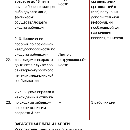
возрасте до 18 лет в
органов, иных
ности
н
случае болезни матери
организаций и
н
либо другого лица,
(или) получения
фактически
дополнительной
осуществляющего
информации,
уход за ребенком
необходимой для
назначения
пособия, – 1 месяц
2.16. Назначение
пособия по временной
нетрудоспособности по
на
уходу за ребенком-
Листок
у
22.
инвалидом в возрасте
нетрудоспособ-
л
до 18 лет в случае его
ности
н
санаторно-курортного
н
лечения, медицинской
реабилитации
2.25. Выдача справки о
нахождении в отпуске
23.
по уходу за ребенком
–
3 рабочих дня
б
до достижения им
возраста 3 лет
ЗАРАБОТНАЯ ПЛАТА И НАЛОГИ
Исполнитель:
центральная бухгалтерия