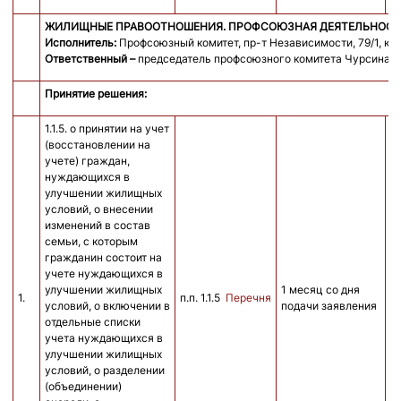
ЖИЛИЩНЫЕ ПРАВООТНОШЕНИЯ. ПРОФСОЮЗНАЯ ДЕЯТЕЛЬНОСТ
Исполнитель:
Профсоюзный комитет, пр-т Независимости, 79/1, каб.
Ответственный –
председатель профсоюзного комитета Чурсина Т
Принятие решения:
1.1.5. о принятии на учет
(восстановлении на
учете) граждан,
нуждающихся в
улучшении жилищных
условий, о внесении
изменений в состав
семьи, с которым
гражданин состоит на
учете нуждающихся в
улучшении жилищных
1 месяц со дня
1.
п.п. 1.1.5
Перечня
б
условий, о включении в
подачи заявления
отдельные списки
учета нуждающихся в
улучшении жилищных
условий, о разделении
(объединении)