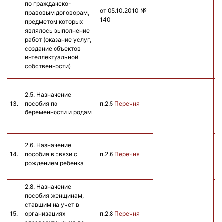
по гражданско-
от 05.10.2010 №
правовым договорам,
140
предметом которых
являлось выполнение
работ (оказание услуг,
создание объектов
интеллектуальной
собственности)
на
2.5. Назначение
у
13.
пособия по
п.2.5
Перечня
л
беременности и родам
н
н
2.6. Назначение
14.
пособия в связи с
п.2.6
Перечня
е
рождением ребенка
2.8. Назначение
пособия женщинам,
ставшим на учет в
15.
организациях
п.2.8
Перечня
е