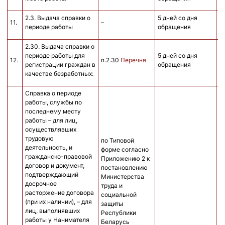
2.3. Выдача справки о
5 дней со дня
11.
–
б
периоде работы
обращения
2.30. Выдача справки о
периоде работы для
5 дней со дня
12.
п.2.30
Перечня
регистрации граждан в
обращения
качестве безработных:
Справка о периоде
работы, службы по
последнему месту
работы – для лиц,
осуществлявших
трудовую
по Типовой
деятельность, и
форме согласно
гражданско-правовой
Приложению 2 к
договор и документ,
постановлению
подтверждающий
Министерства
досрочное
труда и
расторжение договора
социальной
(при их наличии), – для
защиты
лиц, выполнявших
Республики
работы у Нанимателя
Беларусь