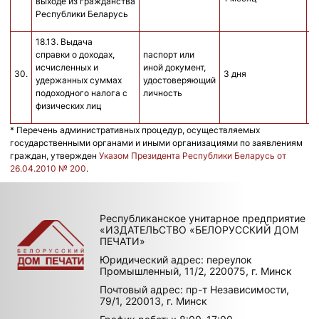
выходе из гражданства
Республики Беларусь
18.13. Выдача
справки о доходах,
паспорт или
исчисленных и
иной документ,
30.
3 дня
б
удержанных суммах
удостоверяющий
подоходного налога с
личность
физических лиц
* Перечень административных процедур, осуществляемых
государственными органами и иными организациями по заявлениям
граждан, утвержден
Указом Президента Республики Беларусь от
26.04.2010 № 200
.
Республиканское унитарное предприятие
«ИЗДАТЕЛЬСТВО «БЕЛОРУССКИЙ ДОМ
ПЕЧАТИ»
Юридический адрес: переулок
Промышленный, 11/2, 220075, г. Минск
Почтовый адрес: пр-т Независимости,
79/1, 220013, г. Минск