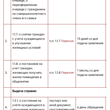
очереди, о
переоформлении
очереди с гражданина
на совершеннолетнего
члена его семьи
1.1.7. о снятии граждан
с учета нуждающихся
15 дней со дня
2.
п.п. 1.1.7
Перечня
б
в улучшении
подачи заявления
жилищных условий
1.1.8. о постановке на
учет граждан,
1 месяц со дня
3.
желающих получить
п.п. 1.1.8
Перечня
б
подачи заявления
жилое помещение в
общежитии
Выдача справки:
1.3.1. о состоянии на
паспорт или
учете нуждающихся в
иной документ,
4.
в день обращения
6
улучшении жилищных
удостоверяющий