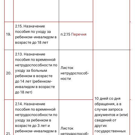
р
1
в
2.15. Назначение
н
пособия по уходу за
у
19.
п.2.15
Перечня
ребенком-инвалидом в
р
возрасте до 18 лет
и
2.13. Назначение
пособия по временной
на
нетрудоспособности по
Листок
у
уходу за больным
20.
нетрудоспособ-
л
ребенком в возрасте
ности
н
до 14 лет (ребенком-
н
инвалидом в возрасте
до 18 лет)
10 дней со дня
2.14. Назначение
обращения, а в
пособия по временной
случае запроса
нетрудоспособности по
документов и (или)
уходу за ребенком в
сведений от
на
возрасте до 3 лет и
других
Листок
у
ребенком-инвалидом в
государственных
21.
нетрудоспособ-
л