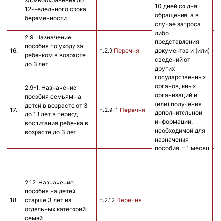
здравоохранения до
10 дней со дня
12-недельного срока
обращения, а в
беременности
случае запроса
либо
2.9. Назначение
п
представления
пособия по уходу за
д
16.
п.2.9
Перечня
документов и (или)
ребенком в возрасте
р
сведений от
до 3 лет
в
других
государственных
н
органов, иных
2.9-1. Назначение
н
организаций и
пособия семьям на
о
(или) получения
детей в возрасте от 3
17.
п.2.9-1
Перечня
в
дополнительной
до 18 лет в период
п
информации,
воспитания ребенка в
в
необходимой для
возрасте до 3 лет
п
назначения
пособия, – 1 месяц
п
п
к
2.12. Назначение
г
пособия на детей
н
18.
старше 3 лет из
п.2.12
Перечня
п
отдельных категорий
п
семей
д