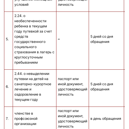
условий
личность
2.24. о
необеспеченности
ребенка в текущем
году путевкой за счет
средств
5 дней со дня
5.
–
б
государственного
обращения
социального
страхования в лагерь с
круглосуточным
пребыванием
2.44. о невыделении
путевки на детей на
паспорт или
санаторно-курортное
иной документ,
5 дней со дня
6.
б
лечение и
удостоверяющий
обращения
оздоровление в
личность
текущем году
паспорт или
членстве в
иной документ,
7.
профсоюзной
в день обращения
удостоверяющий
организации
личность