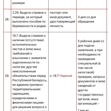
размере
2.29. Выдача справки о
паспорт или
периоде, за который
иной документ,
3 дня со дня
28.
б
выплачено пособие по
удостоверяющий
обращения
беременности и родам
личность
18.7. Выдача справки о
наличии (отсутствии)
5 рабочих дней со
исполнительных
дня подачи
листов и (или) иных
заявления, а при
требований о
необходимости
взыскании с заявителя
проведения
задолженности по
специальной (в
налогам, другим
том числе
неисполненным
налоговой)
29.
обязательствам перед
п. 18.7
Перечня
6
проверки, запроса
Республикой Беларусь,
документов и (или)
ее административно-
сведений от
территориальными
других
единицами,
государственных
юридическими и
органов, иных
физическими лицами
организаций –
для решения вопроса о
1 месяц