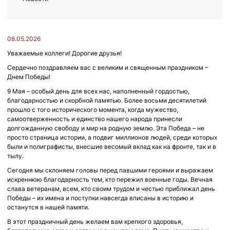
08.05.2026
Уважаемые коллеги! Дорогие друзья!
Сердечно поздравляем вас с великим и священным праздником –
Днем Победы!
9 Мая – особый день для всех нас, наполненный гордостью,
благодарностью и скорбной памятью. Более восьми десятилетий
прошло с того исторического момента, когда мужество,
самоотверженность и единство нашего народа принесли
долгожданную свободу и мир на родную землю. Эта Победа – не
просто страница истории, а подвиг миллионов людей, среди которых
были и полиграфисты, внесшие весомый вклад как на фронте, так и в
тылу.
Сегодня мы склоняем головы перед павшими героями и выражаем
искреннюю благодарность тем, кто пережил военные годы. Вечная
слава ветеранам, всем, кто своим трудом и честью приближал день
Победы – их имена и поступки навсегда вписаны в историю и
останутся в нашей памяти.
В этот праздничный день желаем вам крепкого здоровья,