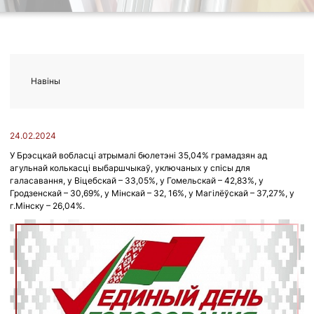
Навіны
24.02.2024
У Брэсцкай вобласці атрымалі бюлетэні 35,04% грамадзян ад
агульнай колькасці выбаршчыкаў, уключаных у спісы для
галасавання, у Віцебскай – 33,05%, у Гомельскай – 42,83%, у
Гродзенскай – 30,69%, у Мінскай – 32, 16%, у Магілёўскай – 37,27%, у
г.Мінску – 26,04%.