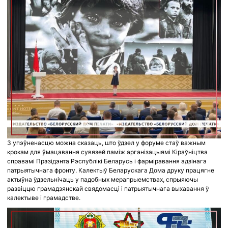
З упэўненасцю можна сказаць, што ўдзел у форуме стаў важным
крокам для ўмацавання сувязей паміж арганізацыямі Кіраўніцтва
справамі Прэзідэнта Рэспублікі Беларусь і фарміравання адзінага
патрыятычнага фронту. Калектыў Беларускага Дома друку працягне
актыўна ўдзельнічаць у падобных мерапрыемствах, спрыяючы
развіццю грамадзянскай свядомасці і патрыятычнага выхавання ў
калектыве і грамадстве.