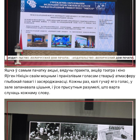
Яшчэ ў самым пачатку акцыі, вядучы праекта, акцёр тэатра і кіно
Яўген Нікіцін сваім моцным і пранізлівым голасам стварыў атмасферу
глыбокай павагі і засяроджанасці. Кожны раз, калі гучаў яго голас, у
зале запанавала цішыня, і ўсе прысутныя разумелі, што варта
слухаць кожнаму слову.