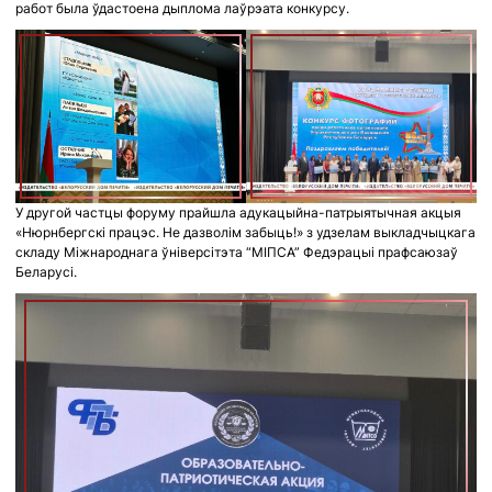
работ была ўдастоена дыплома лаўрэата конкурсу.
У другой частцы форуму прайшла адукацыйна-патрыятычная акцыя
«Нюрнбергскі працэс. Не дазволім забыць!» з удзелам выкладчыцкага
складу Міжнароднага ўніверсітэта “МІПСА” Федэрацыі прафсаюзаў
Беларусі.