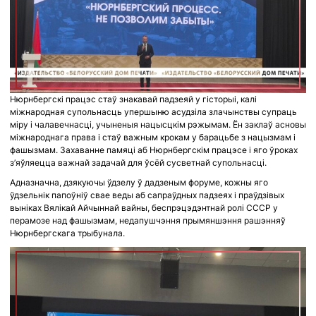
Нюрнбергскі працэс стаў знакавай падзеяй у гісторыі, калі
міжнародная супольнасць упершыню асудзіла злачынствы супраць
міру і чалавечнасці, учыненыя нацысцкім рэжымам. Ён заклаў асновы
міжнароднага права і стаў важным крокам у барацьбе з нацызмам і
фашызмам. Захаванне памяці аб Нюрнбергскім працэсе і яго ўроках
з’яўляецца важнай задачай для ўсёй сусветнай супольнасці.
Адназначна, дзякуючы ўдзелу ў дадзеным форуме, кожны яго
ўдзельнік папоўніў свае веды аб сапраўдных падзеях і праўдзівых
выніках Вялікай Айчыннай вайны, беспрэцэдэнтнай ролі СССР у
перамозе над фашызмам, недапушчэння прымяншэння рашэнняў
Нюрнбергскага трыбунала.