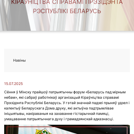
КІРАЎНІЦТВА СПРАВАМІ ПРЭЗІДЭНТА
РЭСПУБЛІКІ БЕЛАРУСЬ
Навіны
15.07.2025
Сёння ў Мінску прайшоў патрыятычны форум «Беларусь пад мірным
небам», які сабраў работнікаў арганізацый Кіраўніцтва справамі
Прэзідэнта Рэспублікі Беларусь. У гэтай значнай падзеі прыняў удзел і
калектыў Беларускага Дома друку, які актыўна падтрымлівае
ініцыятывы, накіраваныя на захаванне гістарычнай памяці,
умацаванне патрыятычнага духу і грамадзянскай адказнасці.