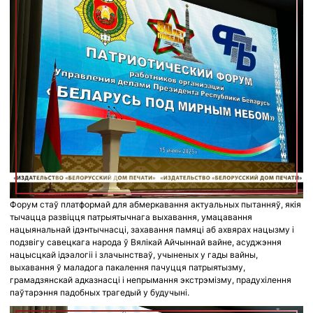
Форум стаў платформай для абмеркавання актуальных пытанняў, якія
тычацца развіцця патрыятычнага выхавання, умацавання
нацыянальнай ідэнтычнасці, захавання памяці аб ахвярах нацызму і
подзвігу савецкага народа ў Вялікай Айчыннай вайне, асуджэння
нацысцкай ідэалогіі і злачынстваў, учыненых у гады вайны,
выхавання ў маладога пакалення пачуцця патрыятызму,
грамадзянскай адказнасці і непрымання экстрэмізму, прадухілення
паўтарэння падобных трагедый у будучыні.