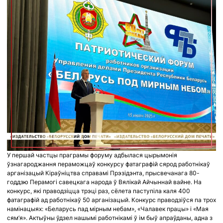
У першай частцы праграмы форуму адбылася цырымонія
ўзнагароджання пераможцаў конкурсу фатаграфій сярод работнікаў
арганізацый Кіраўніцтва справамі Прэзідэнта, прысвечанага 80-
годдзю Перамогі савецкага народа ў Вялікай Айчыннай вайне. На
конкурс, які праводзіцца трэці раз, сёлета паступіла каля 400
фатаграфій ад работнікаў 50 арганізацый. Конкурс праводзіўся па трох
намінацыях: «Беларусь пад мірным небам», «Чалавек працы» і «Мая
сям’я». Актыўны ўдзел нашымі работнікамі ў ім быў апраўданы, адна з