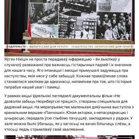
Яўген Нікіцін не проста перадаваў інфармацыю – ён выклікаў у
слухачоў разважанні пра важнасць гістарычных падзей і іх значэнне
для нашага часу. Яго інтанацыі і эмоцыі прымушалі задумацца пра
наступствы, якія нясе ў сабе забыццё. Кожнае прамоўленае слова
станавілася заклікам да адказнасці, напамінам пра тое, што гісторыя
патрабуе нашай увагі і памяці.
У рамках акцыі ўдзельнікі паглядзелі дакументальны фільм «Не
дазволім забыць Нюрнбергскі працэс!», створаны спецыяльна для
дадзенай акцыі. На мерапрыемстве маленькая дзяўчынка выступіла з
кранальным вершам «Панчошкі». Юная акторка, з непасрэднасцю і
шчырасцю, перадала ўсю глыбіню пачуццяў, закладзеных у радках. У
зале можна было ўбачыць, як у кагосьці на вачах блішчаць слёзы, а
хтосьці ледзь стрымліваў сваё хваляванне.