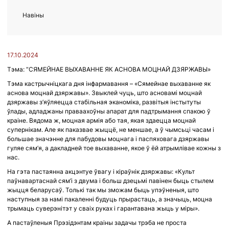
Навіны
17.10.2024
Тэма: “СЯМЕЙНАЕ ВЫХАВАННЕ ЯК АСНОВА МОЦНАЙ ДЗЯРЖАВЫ»
Тэма кастрычніцкага дня інфармавання – «Сямейнае выхаванне як
аснова моцнай дзяржавы». Звыклей чуць, што асновамі моцнай
дзяржавы з’яўляецца стабільная эканоміка, развітыя інстытуты
ўлады, адладжаны праваахоўны апарат для падтрымання спакою ў
краіне. Вядома ж, моцная армія або тая, якая здаецца моцнай
супернікам. Але як паказвае жыццё, не меншае, а ў чымсьці часам і
большае значэнне для пабудовы моцнага і паспяховага дзяржавы
гуляе сям’я, а дакладней тое выхаванне, якое ў ёй атрымлівае кожны з
нас.
На гэта пастаянна акцэнтуе ўвагу і кіраўнік дзяржавы: «Культ
паўнавартаснай сям’і з двума і больш дзецьмі павінен быць стылем
жыцця беларусаў. Толькі так мы зможам быць упэўненыя, што
наступныя за намі пакаленні будуць прырастаць, а значыць, моцна
трымаць суверэнітэт у сваіх руках і гарантавана жыць у міры».
А пастаўленыя Прэзідэнтам краіны задачы трэба не проста