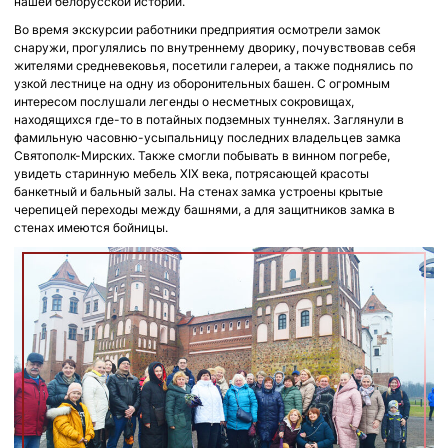
нашей белорусской истории.
Во время экскурсии работники предприятия осмотрели замок
снаружи, прогулялись по внутреннему дворику, почувствовав себя
жителями средневековья, посетили галереи, а также поднялись по
узкой лестнице на одну из оборонительных башен. С огромным
интересом послушали легенды о несметных сокровищах,
находящихся где-то в потайных подземных туннелях. Заглянули в
фамильную часовню-усыпальницу последних владельцев замка
Святополк-Мирских. Также смогли побывать в винном погребе,
увидеть старинную мебель XIX века, потрясающей красоты
банкетный и бальный залы. На стенах замка устроены крытые
черепицей переходы между башнями, а для защитников замка в
стенах имеются бойницы.