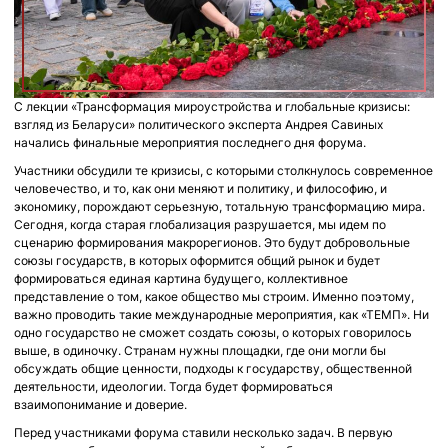
С лекции «Трансформация мироустройства и глобальные кризисы:
взгляд из Беларуси» политического эксперта Андрея Савиных
начались финальные мероприятия последнего дня форума.
Участники обсудили те кризисы, с которыми столкнулось современное
человечество, и то, как они меняют и политику, и философию, и
экономику, порождают серьезную, тотальную трансформацию мира.
Сегодня, когда старая глобализация разрушается, мы идем по
сценарию формирования макрорегионов. Это будут добровольные
союзы государств, в которых оформится общий рынок и будет
формироваться единая картина будущего, коллективное
представление о том, какое общество мы строим. Именно поэтому,
важно проводить такие международные мероприятия, как «ТЕМП». Ни
одно государство не сможет создать союзы, о которых говорилось
выше, в одиночку. Странам нужны площадки, где они могли бы
обсуждать общие ценности, подходы к государству, общественной
деятельности, идеологии. Тогда будет формироваться
взаимопонимание и доверие.
Перед участниками форума ставили несколько задач. В первую