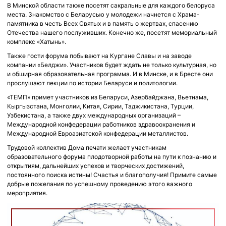
В Минской области также посетят сакральные для каждого белоруса
места. Знакомство с Беларусью у молодежи начнется с Храма-
памятника в честь Всех Святых и в память о жертвах, спасению
Отечества нашего послуживших. Конечно же, посетят мемориальный
комплекс «Хатынь».
Также гости форума побывают на Кургане Славы и на заводе
компании «Белджи». Участников будет ждать не только культурная, но
и обширная образовательная программа. И в Минске, и в Бресте они
прослушают лекции по истории Беларуси и политологии.
«ТЕМП» примет участников из Беларуси, Азербайджана, Вьетнама,
Кыргызстана, Монголии, Китая, Сирии, Таджикистана, Турции,
Узбекистана, а также двух международных организаций –
Международной конфедерации работников здравоохранения и
Международной Евроазиатской конфедерации металлистов.
Трудовой коллектив Дома печати желает участникам
образовательного форума плодотворной работы на пути к познанию и
открытиям, дальнейших успехов и творческих достижений,
постоянного поиска истины! Счастья и благополучия! Примите самые
добрые пожелания по успешному проведению этого важного
мероприятия.