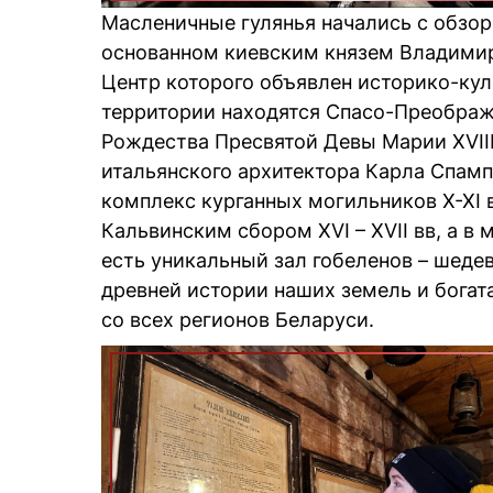
Масленичные гулянья начались с обзор
основанном киевским князем Владимир
Центр которого объявлен историко-ку
территории находятся Спасо-Преображе
Рождества Пресвятой Девы Марии XVIII
итальянского архитектора Карла Спампа
комплекс курганных могильников X-XI 
Кальвинским сбором XVI – XVII вв, а 
есть уникальный зал гобеленов – шеде
древней истории наших земель и бога
со всех регионов Беларуси.