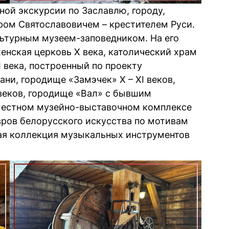
ной экскурсии по Заславлю, городу,
ом Святославовичем – крестителем Руси.
льтурным музеем-заповедником. На его
нская церковь X века, католический храм
 века, построенный по проекту
ни, городище «Замэчек» X – XI веков,
веков, городище «Вал» с бывшим
в местном музейно-выставочном комплексе
вров белорусского искусства по мотивам
тая коллекция музыкальных инструментов