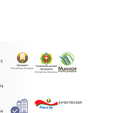
15
74
34