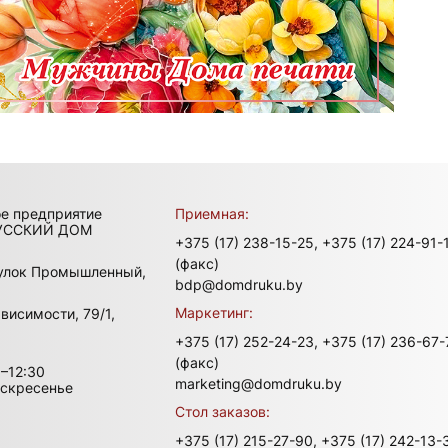
ое предприятие
Приемная:
УССКИЙ ДОМ
+375 (17) 238-15-25,
+375 (17) 224-91-
(факс)
улок Промышленный,
bdp@domdruku.by
Маркетинг:
висимости, 79/1,
+375 (17) 252-24-23,
+375 (17) 236-67-
(факс)
–12:30
marketing@domdruku.by
оскресенье
Стол заказов:
+375 (17) 215-27-90,
+375 (17) 242-13-