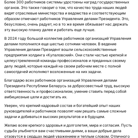
Более 300 работников системы удостоены наград государственных
органов. Это также говорит о том, что качество труда наших людей
видят отраслевые министерства и ведомства и соответствующим
образом отмечают работников Управления делами Президента. Это,
безусловно, очень радует, но в то же время обязывает нас держать
эту высокую планку далее и работать еще лучше.
В 2024 году большой коллектив работников организаций Управления
делами пополнился еще шестью сотнями человек. В ведение
Управления делами Президент вошли сельскохозяйственные
предприятия холдинга «Купаловский». Они стали частью крепкой и
целеустремленной команды профессионалов и преданных своему
делу людей, которые каждый на своем рабочем месте с полной
самоотдачей исполняют возложенные на них задачи.
Благодарю всех работников организаций Управления делами
Президента Республики Беларусь за добросовестный труд, высокую
ответственность и профессионализм, умение ставить перед собой
амбициозные цели и достигать их.
Уверен, что крепкий кадровый состав и богатейший опыт наших
руководителей и работников позволят нам решать самые сложные
задачи и добиваться высоких результатов и в будущем.
Желаю всем крепкого здоровья и долголетия, мира и согласия. Пусть
судьба улыбнется вам счастливыми днями, а ваши добрые дела
отзовутся в сердцах людей уважением и теплым словом. Отличного