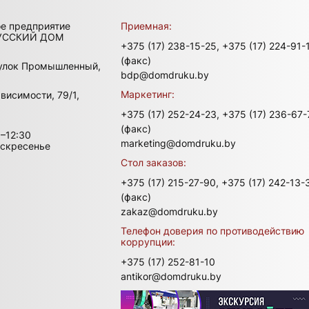
ое предприятие
Приемная:
УССКИЙ ДОМ
+375 (17) 238-15-25,
+375 (17) 224-91-
(факс)
улок Промышленный,
bdp@domdruku.by
Маркетинг:
висимости, 79/1,
+375 (17) 252-24-23,
+375 (17) 236-67-
(факс)
–12:30
marketing@domdruku.by
оскресенье
Стол заказов:
+375 (17) 215-27-90,
+375 (17) 242-13-
(факс)
zakaz@domdruku.by
Телефон доверия по противодействию
коррупции:
+375 (17) 252-81-10
antikor@domdruku.by