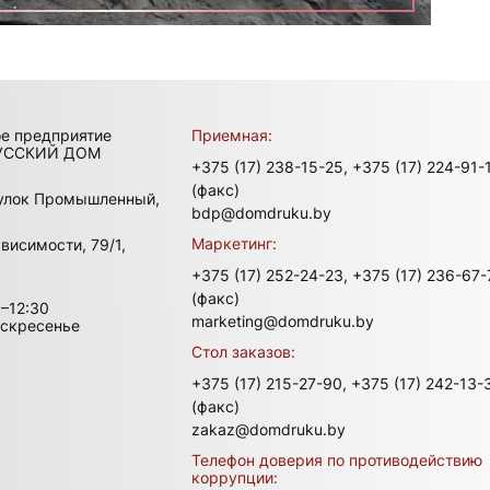
ое предприятие
Приемная:
УССКИЙ ДОМ
+375 (17) 238-15-25,
+375 (17) 224-91-
(факс)
улок Промышленный,
bdp@domdruku.by
Маркетинг:
висимости, 79/1,
+375 (17) 252-24-23,
+375 (17) 236-67-
(факс)
–12:30
marketing@domdruku.by
оскресенье
Стол заказов:
+375 (17) 215-27-90,
+375 (17) 242-13-
(факс)
zakaz@domdruku.by
Телефон доверия по противодействию
коррупции: