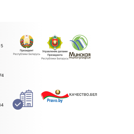
15
74
34