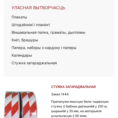
УЛАСНАЯ ВЫТВОРЧАСЦЬ
Плакаты
Штодзённікі і планінгі
Віншавальная папка, граматы, дыпломы
Кнігі, брашуры
Папера, наборы з кардону і паперы
Каляндары
Стужка загараджальная
СТУЖКА ЗАГАРАДЖАЛЬНАЯ
Заказ 1444
Прапануем якасную бела-чырвоную
стужку ў бабінах даўжынёй у 250 м,
шырынёй у 55 мм, на матэрыяле
шчыльнасцю ў 60 мкм.