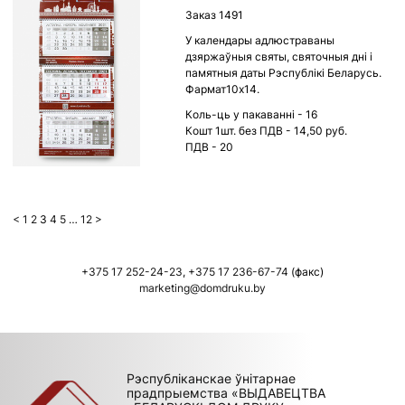
Заказ 1491
У календары адлюстраваны
дзяржаўныя святы, святочныя дні і
памятныя даты Рэспублікі Беларусь.
Фармат10х14.
Коль-ць у пакаванні - 16
Кошт 1шт. без ПДВ - 14,50 руб.
ПДВ - 20
Posts
<
1
2
3
4
5
…
12
>
pagination
+375 17 252-24-23
,
+375 17 236-67-74
(факс)
marketing@domdruku.by
Рэспубліканскае ўнітарнае
прадпрыемства «ВЫДАВЕЦТВА