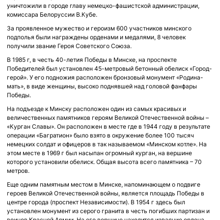
уничтожили в городе главу немецко-фашистской администрации,
комиссара Белоруссии В.Кубе.
За проявленное мужество и героизм 600 участников минского
подполья были награждены орденами и медалями, 8 человек
получили звание Героя Советского Союза.
В 1985 г, в честь 40-летия Победы в Минске, на проспекте
Победителей был установлен 45-метровый бетонный обелиск «Город-
герой». У его подножия расположен бронзовый монумент «Родина-
мать», в виде женщины, высоко поднявшей над головой фанфары
Победы.
На подъезде к Минску расположен один из самых красивых и
величественных памятников героям Великой Отечественной войны –
«Курган Славы». Он расположен в месте где в 1944 году в результате
операции «Багратион» было взято в окружение более 100 тысяч
немецких солдат и офицеров в так называемом «Минском котле». На
этом месте в 1969 г был насыпан огромный курган, на вершине
которого установили обелиск. Общая высота всего памятника – 70
метров.
Еще одним памятным местом в Минске, напоминающем о подвиге
героев Великой Отечественной войны, является площадь Победы в
центре города (проспект Независимости). В 1954 г здесь был
установлен монумент из серого гранита в честь погибших партизан и
воинов Красной Армии. На его вершине находится изваяние ордена