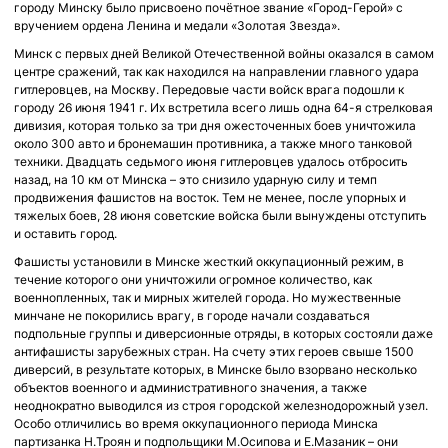
городу Минску было присвоено почётное звание «Город-Герой» с
вручением ордена Ленина и медали «Золотая Звезда».
Минск с первых дней Великой Отечественной войны оказался в самом
центре сражений, так как находился на направлении главного удара
гитлеровцев, на Москву. Передовые части войск врага подошли к
городу 26 июня 1941 г. Их встретила всего лишь одна 64-я стрелковая
дивизия, которая только за три дня ожесточенных боев уничтожила
около 300 авто и бронемашин противника, а также много танковой
техники. Двадцать седьмого июня гитлеровцев удалось отбросить
назад, на 10 км от Минска – это снизило ударную силу и темп
продвижения фашистов на восток. Тем не менее, после упорных и
тяжелых боев, 28 июня советские войска были вынуждены отступить
и оставить город.
Фашисты установили в Минске жесткий оккупационный режим, в
течение которого они уничтожили огромное количество, как
военнопленных, так и мирных жителей города. Но мужественные
минчане не покорились врагу, в городе начали создаваться
подпольные группы и диверсионные отряды, в которых состояли даже
антифашисты зарубежных стран. На счету этих героев свыше 1500
диверсий, в результате которых, в Минске было взорвано несколько
объектов военного и административного значения, а также
неоднократно выводился из строя городской железнодорожный узел.
Особо отличились во время оккупационного периода Минска
партизанка Н.Троян и подпольщики М.Осипова и Е.Мазаник – они