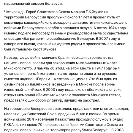
национальный символ Беларуси.
Четырежды Герой Советского Союза маршал Г.К.Жуков на
территории Белоруссии прослужил около 17 лет и прошёл путь от
командира кавалерийского эскадрона до заместителя командующего
войсками Белорусского особого военного округа. А летом 1944 года
именно под его непосредственным руководством была осуществлена
операция «Багратион» по освобождению Беларуси. В 2007 году в
сквере его имени, который находится рядом с проспектом его имени
был установлен бюст Жукова.
Карьер, где до войны минчане брали песок для строительства,
нацисты использовали для захоронения многочисленных жертв
Минского гетто. В память об этом, на этом месте в 1947 году был
установлен черный монумент, на котором на идиш и на русском
имеется надпись «Евреям – жертвам нацизма». Это был один из
самых первых памятников, возведенных в Минске после войны,
известный как «Яма». В 2000 году недалеко от обелиска на спуске
открыт мемориал «Памятник жертвам холокоста Минского гетто»,
представляющих собой 27 фигур, идущих на расстрел.
На территории Белоруссии сражались представители многих народов,
населяющих Советский Союз, среди них были и казахи. Во время
войны около 20% населения Казахстана проходило службу в рядах
РККА, из них около 70 человек стали Героями Советского Союза за
подвиги, совершенные на территории республики Беларусь. В 2008