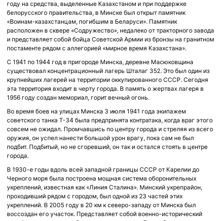
году на средства, выделенные Казахстаном и при поддержке
белорусского правительства, в Минске был открыт памятник
«Воинам-казахстанцам, погибшим в Беларуси». Памятник
расположен в сквере «Содружество», недалеко от тракторного завода
и представляет собой бойца Советской Армии из бронзы на гранитном
постаменте рядом с аллегорией «мирное время Казахстана».
С 1941 по 1944 год в пригороде Минска, деревне Масюковщина
существовал концентрационный лагерь Шталаг 352. Это был один из
крупнейших лагерей на территории оккупированного СССР. Сегодня
эта территория входит в черту города. В память о жертвах лагеря в
1956 году создан мемориал, горит вечный огонь.
Во время боев на улицах Минска 3 июля 1941 года экипажем
советского танка Т-34 была предпринята контратака, когда враг этого
совсем не ожидал. Промчавшись по центру города и стреляя из всего
оружия, он успел нанести большой урон врагу, пока сам не был
подбит. Подбитый, но не сгоревший, он так и остался стоять в центре
города.
В 1930-е годы вдоль всей западной границы СССР от Карелии до
Черного моря была построена мощная система оборонительных
укреплений, известная как «Линия Сталина». Минский укрепрайон,
проходивший рядом с городом, был одной из 23 частей этих
укреплений. В 2005 году в 20 км к северо-западу от Минска был
воссоздан его участок. Представляет собой военно-исторический