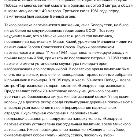
Победы из многоцветной смальты и бронзы, высотой 3 метра, а общая
высота монумента – 40 метров. Третьего июля 1961 года перед
памятником был зажжен Вечный огонь.
Такого размаха партизанского движения, как в Белоруссии, не было
нигде более на оккупированных территориях СССР. Поэтому,
неудивительно, что в Минске имеется целых три памятника,
посвященных партизанам. Марат Казей, уроженец Минщины – один из
самых юных Героев Советского Союза. Будучи разведчиком
партизанского отряда, 11 мая 1944 года попал в немецкую засаду и
принял неравный бой, сражаясь до последнего патрона. В 1959 году в
парке его имени установлена скульптура пионера-героя,
изображающая его последний бой. В советское время памятник был
очень популярным, возле него проводились торжественные собрания
и принимали в пионеры. В 2005 году, в честь 50-летия Победы, возле
метро «Партизанская» открыт памятник «Беларусь партизанская».
Представляет собой 20-метровую колону из цельного гранита,
увенчанную бронзовыми фигурами партизанской семьи. У подножия
колоны два десятка фигур среди скульптурных деревьев показывают в
эпизодах уход населения в лес и формирование партизанских
отрядов. Скульптурная композиция, первоначально
предназначавшаяся для водружения наверху колоны «Беларуси
партизанской» установлена как отдельный памятник, возле Минского
автозавода. Имеет неофициальное название «Женщина на зубре»,
символизирует собой «Мать-Белоруссию», поскольку зубр –