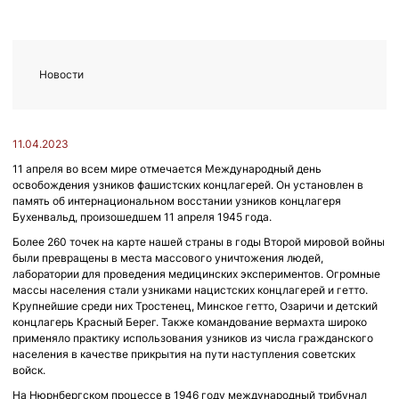
Новости
11.04.2023
11 апреля во всем мире отмечается Международный день
освобождения узников фашистских концлагерей. Он установлен в
память об интернациональном восстании узников концлагеря
Бухенвальд, произошедшем 11 апреля 1945 года.
Более 260 точек на карте нашей страны в годы Второй мировой войны
были превращены в места массового уничтожения людей,
лаборатории для проведения медицинских экспериментов. Огромные
массы населения стали узниками нацистских концлагерей и гетто.
Крупнейшие среди них Тростенец, Минское гетто, Озаричи и детский
концлагерь Красный Берег. Также командование вермахта широко
применяло практику использования узников из числа гражданского
населения в качестве прикрытия на пути наступления советских
войск.
На Нюрнбергском процессе в 1946 году международный трибунал