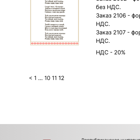
без НДС.
Заказ 2106 - фо
НДС.
Заказ 2107 - фо
НДС.
НДС - 20%
Posts
<
1
…
10
11
12
pagination
Республиканское унитарн