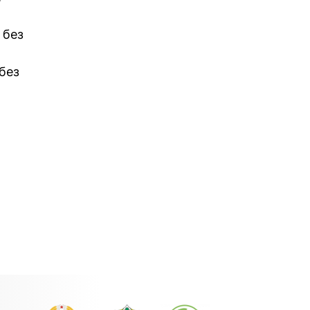
 без
 без