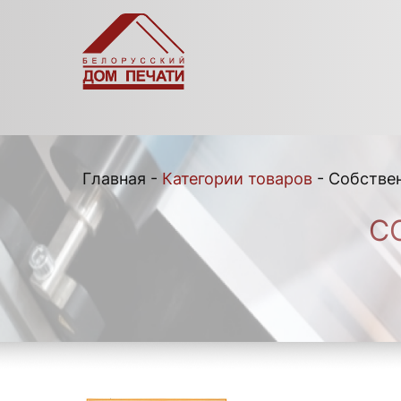
Главная
-
Категории товаров
-
Собстве
С